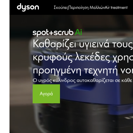
Σκούπες
Περιποίηση Μαλλιών
Air treatment
Καθαρίζει υγιεινά τους
κρυφούς λεκέδες χρη
προηγμένη τεχνητή νο
Ο υγρός κύλινδρος αυτοκαθαρίζεται σε κάθε
Αγορά