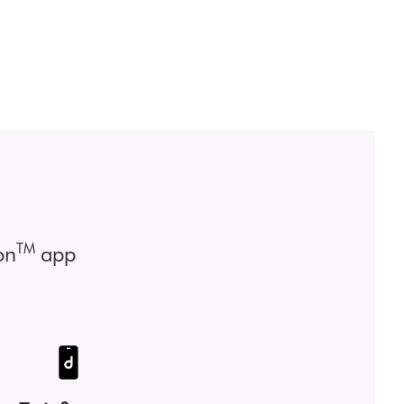
TM
on
app